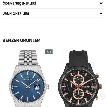
ÖDEME SEÇENEKLERI
ÜRÜN ÖNERILERI
BENZER ÜRÜNLER
%15
İndirim
irim
%15İndirim