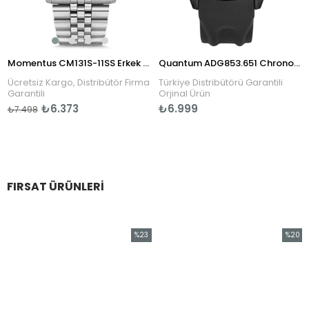
Momentus CM131S-11SS Erkek Kol Saati
Quantum ADG853.651 Chronograph Erkek Kol Saati
Ücretsiz Kargo, Distribütör Firma
Türkiye Distribütörü Garantili
T
Garantili
Orjinal Ürün
₺6.373
₺6.999
₺7.498
FIRSAT ÜRÜNLERI
%23
%20
im
İndirim
İndirim
dirim
%23İndirim
%20İnd