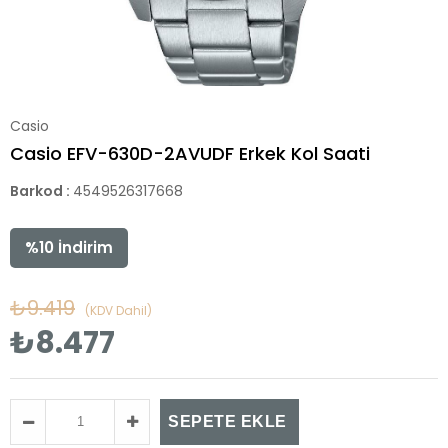
Casio
Casio EFV-630D-2AVUDF Erkek Kol Saati
Barkod
:
4549526317668
%
10
İndirim
₺9.419
(KDV Dahil)
₺8.477