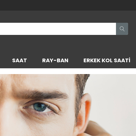
SAAT
RAY-BAN
ERKEK KOL SAATI