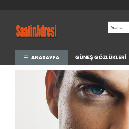
GÜNEŞ GÖZLÜKLERI
ANASAYFA
MARKALAR