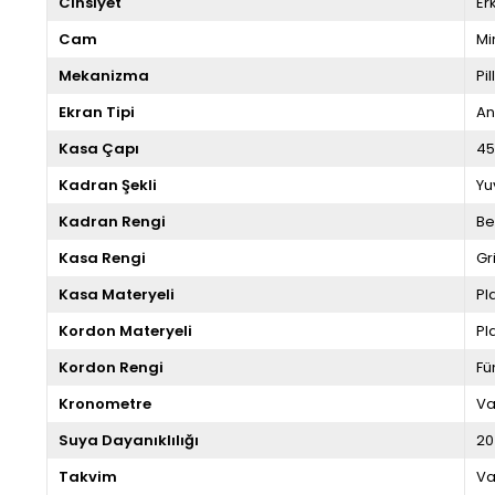
Cinsiyet
Er
Cam
Mi
Mekanizma
Pill
Ekran Tipi
An
Kasa Çapı
4
Kadran Şekli
Yu
Kadran Rengi
Be
Kasa Rengi
Gr
Kasa Materyeli
Pl
Kordon Materyeli
Pl
Kordon Rengi
F
Kronometre
Va
Suya Dayanıklılığı
20
Takvim
Va