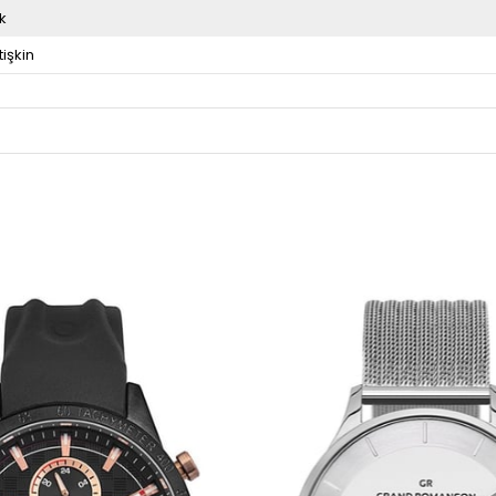
k
tişkin