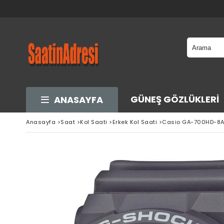
GÜNEŞ GÖZLÜKLERI
ANASAYFA
Anasayfa
>
Saat
>
Kol Saati
>
Erkek Kol Saati
>
Casio GA-700HD-8AD