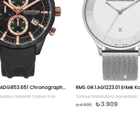
Quantum ADG853.651 Chronograph Erkek Kol Saati
RMS GR.1.AG1223.01 Erkek Ko
ibütörü Garantili Orjinal Ürün
Türkiye Distribütörü Garantilidir.
₺3.909
₺4.599