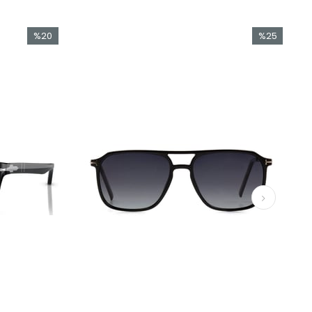
%20
%25
İndirim
İndirim
%20İndirim
%25İndirim