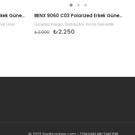
Persol PO3048S 95/31 58 Erkek Güneş Gözlüğü
BENX 9060 C03 Polarized Erkek Güneş Gözlüğü
inal Ürün
Ücretsiz Kargo, Distribütör Firma Garantili
₺2.250
₺3.000
© 2023 Saatinadresi.com - TÜM HAKLARI SAKLIDIR.