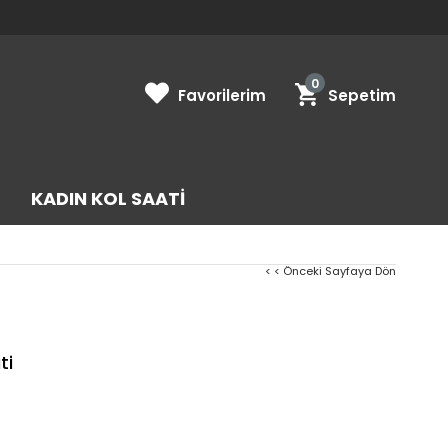
0
Favorilerim
Sepetim
KADIN KOL SAATI
< < Önceki Sayfaya Dön
ti