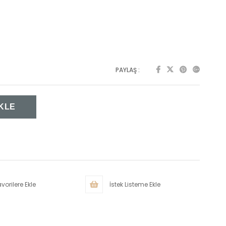
PAYLAŞ :
vorilere Ekle
İstek Listeme Ekle