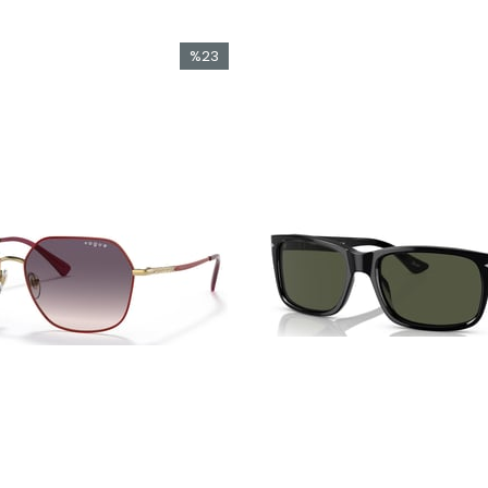
%23
İndirim
%23İndirim