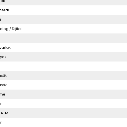
kek
neral
i
alog / Dijital
5
varlak
yaz
i
astik
astik
üme
r
 ATM
r