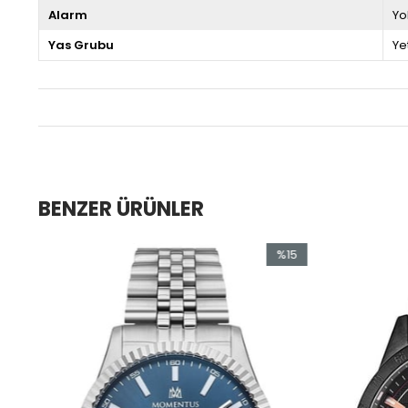
Alarm
Yo
Yas Grubu
Ye
BENZER ÜRÜNLER
5
%15
im
İndirim
ndirim
%15İndirim