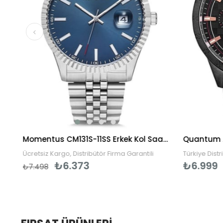
Momentus TM270S-16SS Erkek Kol Saati
Momentus CM131S-11SS Erkek Kol Saati
Ücretsiz Kargo, Distribütör Firma Garantili
Türkiye Distr
₺6.373
₺6.999
₺7.498