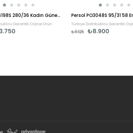
Vogue VO4198S 280/36 Kadın Güneş Gözlüğü
ibütörü Garantili Orjinal Ürün
Türkiye Distribütörü Garantili Orj
3.750
₺8.900
₺11.125