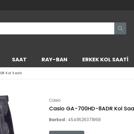
SAAT
RAY-BAN
ERKEK KOL SAATI
R Kol Saati
Casio
Casio GA-700HD-8ADR Kol Saa
Barkod
:
4549526371868