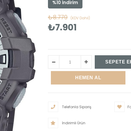
%
10
İndirim
₺8.779
(KDV Dahil)
₺7.901
Telefonla Sipariş
Fa
İndirimli Ürün