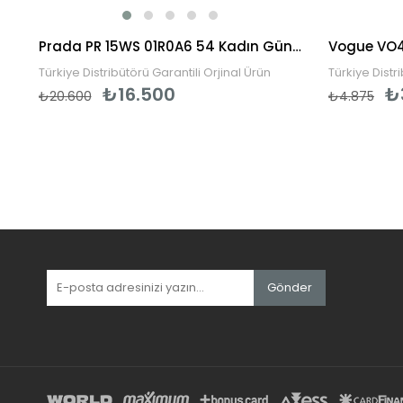
rkek Güneş Gözlüğü
Prada PR 15WS 01R0A6 54 Kadın Güneş Gözlüğü
Türkiye Distribütörü Garantili Orjinal Ürün
Türkiye Distr
₺16.500
₺
₺20.600
₺4.875
Gönder