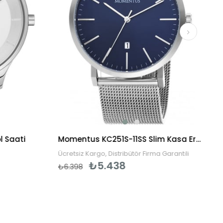
l Saati
Momentus KC251S-11SS Slim Kasa Erkek Kol Saati
Ücretsiz Kargo, Distribütör Firma Garantili
₺5.438
₺6.398