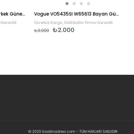
BENX 9060 C03 Polarized Erkek Güneş Gözlüğü
Vogue VO5435SI W65613 Bayan Güneş Gözlüğü
Garantili
Ücretsiz Kargo, Distribütör Firma Garantili
₺2.000
₺3.000
© 2023 Saatinadresi.com - TÜM HAKLARI SAKLIDIR.