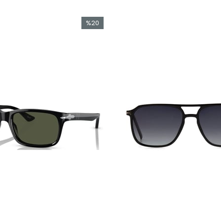
%20
İndirim
%20İndirim