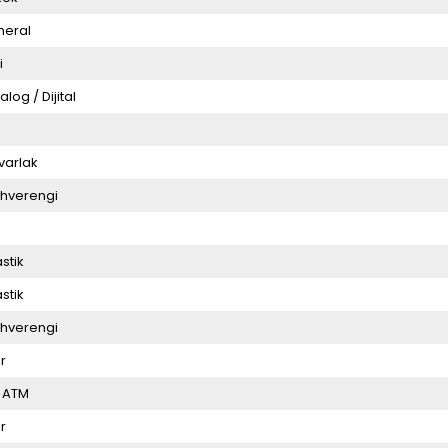
neral
i
alog / Dijital
varlak
hverengi
i
astik
astik
hverengi
r
 ATM
r