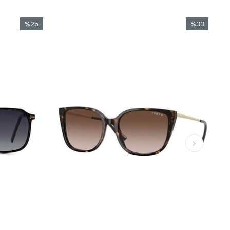
%25
%33
İndirim
İndirim
%25İndirim
%33İndirim