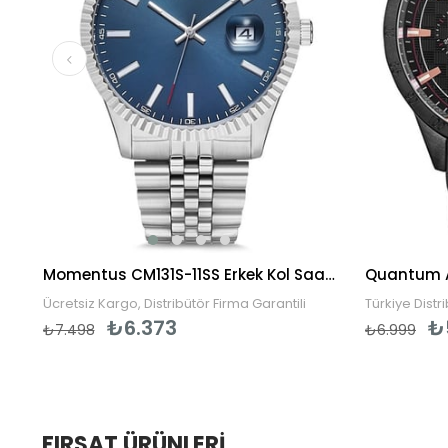
Momentus TM270S-16SS Erkek Kol Saati
Momentus CM131S-11SS Erkek Kol Saati
Ücretsiz Kargo, Distribütör Firma Garantili
Türkiye Distr
₺6.373
₺
₺7.498
₺6.999
FIRSAT ÜRÜNLERI