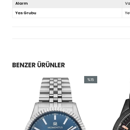
Alarm
Va
Yas Grubu
Ye
BENZER ÜRÜNLER
5
%15
im
İndirim
ndirim
%15İndirim