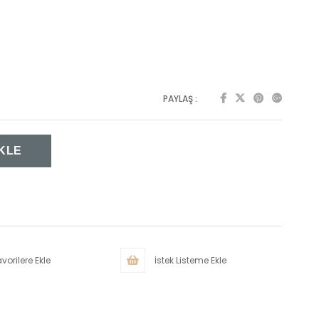
PAYLAŞ :
vorilere Ekle
İstek Listeme Ekle