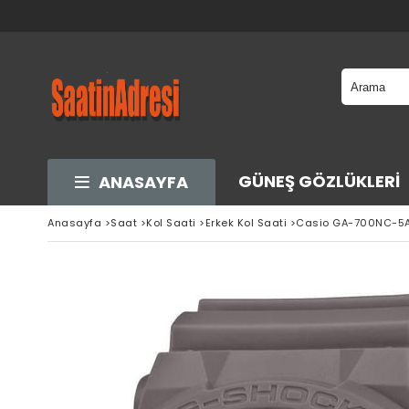
GÜNEŞ GÖZLÜKLERI
ANASAYFA
Anasayfa
>
Saat
>
Kol Saati
>
Erkek Kol Saati
>
Casio GA-700NC-5AD