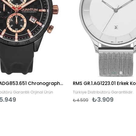
Quantum ADG853.651 Chronograph Erkek Kol Saati
RMS GR.1.AG1223.01 Erkek Ko
ibütörü Garantili Orjinal Ürün
Türkiye Distribütörü Garantilidir.
5.949
₺3.909
₺4.599