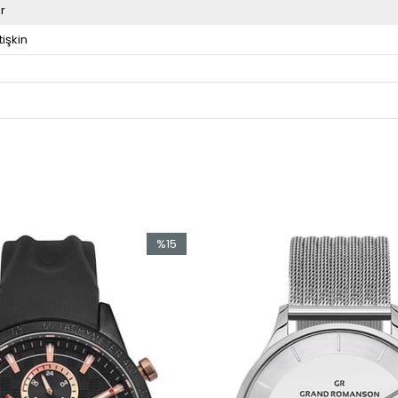
r
tişkin
%15
İndirim
%15İndirim