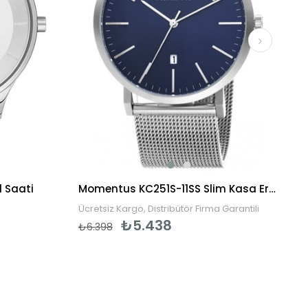
l Saati
Momentus KC251S-11SS Slim Kasa Erkek Kol Saati
Ücretsiz Kargo, Distribütör Firma Garantili
₺5.438
₺6.398