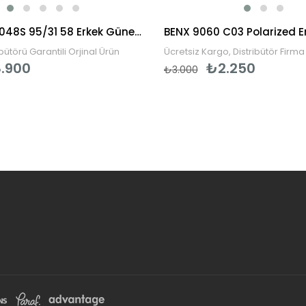
Persol PO3048S 95/31 58 Erkek Güneş Gözlüğü
ibütörü Garantili Orjinal Ürün
Ücretsiz Kargo, Distribütör Firma 
.900
₺2.250
₺3.000