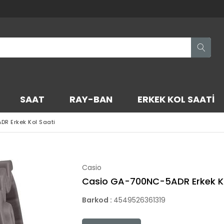
SAAT
RAY-BAN
ERKEK KOL SAATI
R Erkek Kol Saati
Casio
Casio GA-700NC-5ADR Erkek Ko
Barkod
:
4549526361319