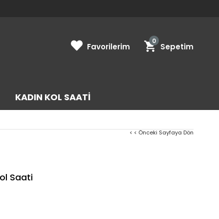
0
Favorilerim
Sepetim
KADIN KOL SAATI
< < Önceki Sayfaya Dön
l Saati