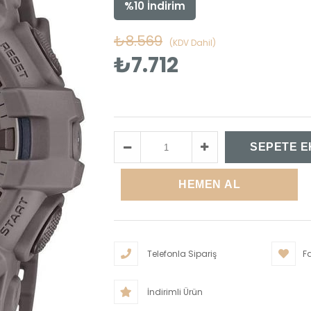
%
10
İndirim
₺8.569
(KDV Dahil)
₺7.712
Telefonla Sipariş
Fa
İndirimli Ürün