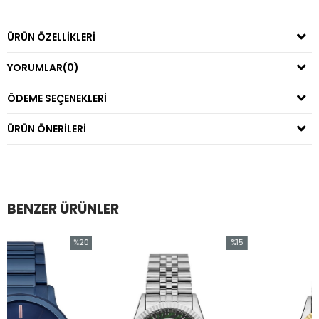
ÜRÜN ÖZELLIKLERI
YORUMLAR
(0)
ÖDEME SEÇENEKLERI
ÜRÜN ÖNERILERI
BENZER ÜRÜNLER
%20
%15
İndirim
İndirim
%20İndirim
%15İndirim