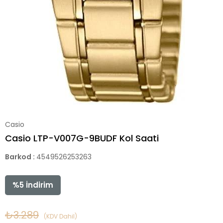
Casio
Casio LTP-V007G-9BUDF Kol Saati
Barkod
:
4549526253263
%
5
İndirim
₺3.289
(KDV Dahil)