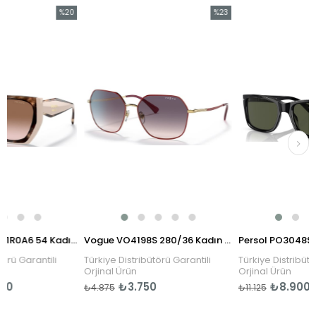
%20
%23
İndirim
İndirim
%20İndirim
%23İndirim
Prada PR 15WS 01R0A6 54 Kadın Güneş Gözlüğü
Vogue VO4198S 280/36 Kadın Güneş Gözlüğü
tili
Türkiye Distribütörü Garantili
Türkiye Distribütörü Garanti
Orjinal Ürün
Orjinal Ürün
₺3.750
₺8.900
₺4.875
₺11.125