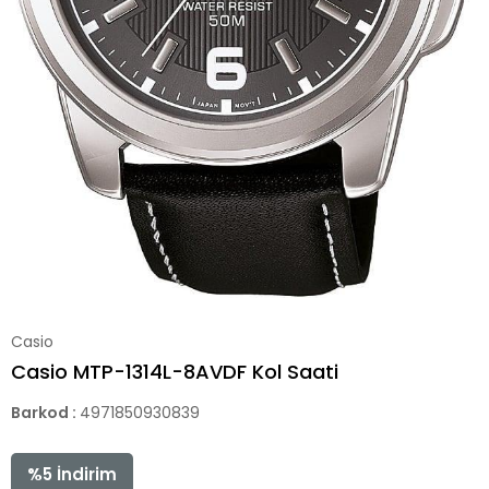
Casio
Casio MTP-1314L-8AVDF Kol Saati
Barkod
:
4971850930839
%
5
İndirim