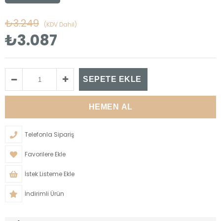
₺3.249
(KDV Dahil)
₺3.087
Telefonla Sipariş
Favorilere Ekle
İstek Listeme Ekle
İndirimli Ürün