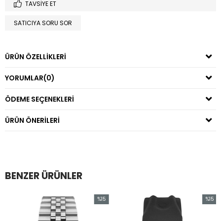
TAVSIYE ET
SATICIYA SORU SOR
ÜRÜN ÖZELLIKLERI
YORUMLAR
(0)
ÖDEME SEÇENEKLERI
ÜRÜN ÖNERILERI
BENZER ÜRÜNLER
%15
%15
İndirim
İndirim
irim
%15İndirim
%15İndir