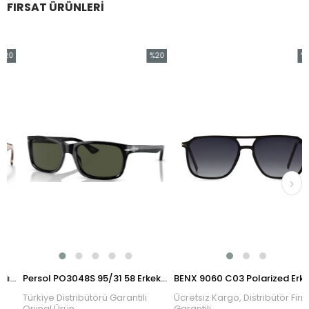
FIRSAT ÜRÜNLERI
0
%20
%25
rim
İndirim
İndiri
ndirim
%20İndirim
%25İn
 01R0A6 54 Kadın Güneş Gözlüğü
Persol PO3048S 95/31 58 Erkek Güneş Gözlüğü
BENX 9060 C03 Polarized Erkek Güneş Gözlüğü
Türkiye Distribütörü Garantili
Ücretsiz Kargo, Distribütör Firma
Orjinal Ürün
Garantili