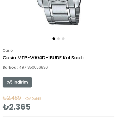
Casio
Casio MTP-V004D-1BUDF Kol Saati
Barkod
:
4971850056836
%
5
İndirim
₺2.489
(KDV Dahil)
₺2.365