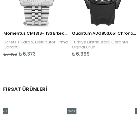
Momentus CM131S-11SS Erkek Kol Saati
Quantum ADG853.651 Chronograph Erkek Kol Saati
Ücretsiz Kargo, Distribütör Firma
Türkiye Distribütörü Garantili
T
Garantili
Orjinal Ürün
₺6.373
₺6.999
₺7.498
FIRSAT ÜRÜNLERI
0
%23
%20
irim
İndirim
İndir
İndirim
%23İndirim
%20İn