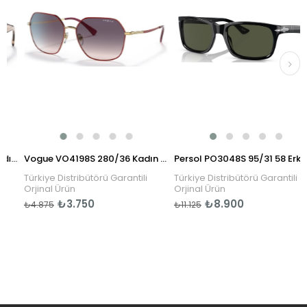
Prada PR 15WS 01R0A6 54 Kadın Güneş Gözlüğü
Vogue VO4198S 280/36 Kadın Güneş Gözlüğü
Persol PO3048S 95/31 58 Erkek Güneş Gözlüğü
Türkiye Distribütörü Garantili
Türkiye Distribütörü Garantili
Orjinal Ürün
Orjinal Ürün
₺3.750
₺8.900
₺4.875
₺11.125