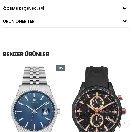
ÖDEME SEÇENEKLERI
ÜRÜN ÖNERILERI
BENZER ÜRÜNLER
%15
İndirim
irim
%15İndirim