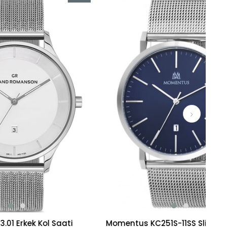
İndirim
İndirim
%15İndirim
%15İndirim
l Saati
Momentus KC251S-11SS Slim Kasa Erkek Kol Saati