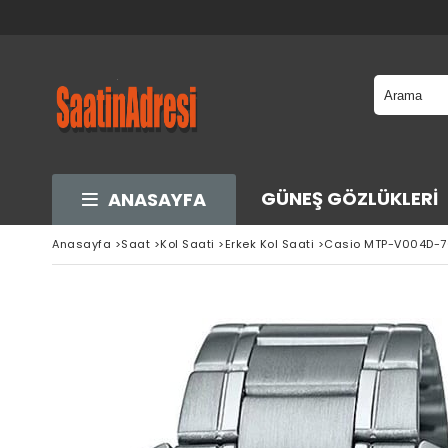
GÜNEŞ GÖZLÜKLERI
ANASAYFA
Anasayfa
>
Saat
>
Kol Saati
>
Erkek Kol Saati
>
Casio MTP-V004D-7C