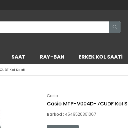
SAAT
RAY-BAN
ERKEK KOL SAATI
UDF Kol Saati
Casio
Casio MTP-V004D-7CUDF Kol S
Barkod
:
4549526361067