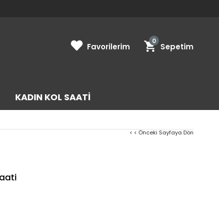
0
Favorilerim
Sepetim
KADIN KOL SAATI
< < Önceki Sayfaya Dön
aati