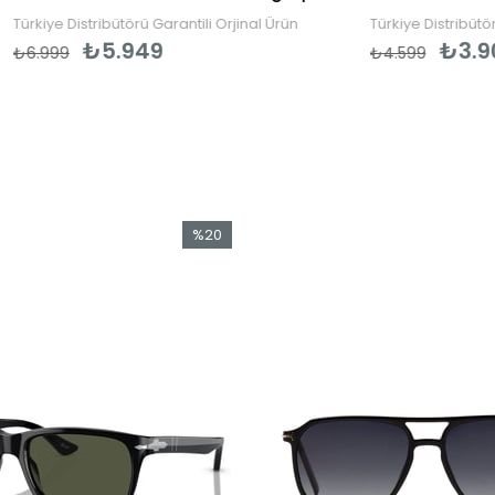
ibütörü Garantili Orjinal Ürün
Türkiye Distribütörü Garantilidir.
5.949
₺3.909
₺4.599
%20
İndirim
%20İndirim