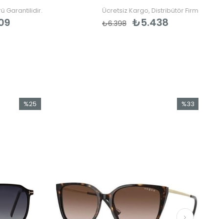
Ücretsiz Kargo, Distribütör Firma Garantili
₺5.438
₺6.398
%25
%33
İndirim
İndirim
%25İndirim
%33İndirim