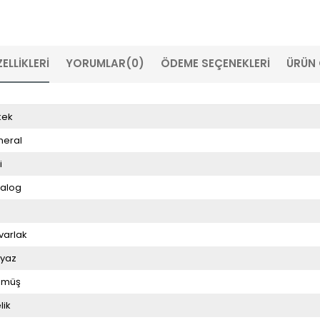
ELLIKLERI
YORUMLAR
(0)
ÖDEME SEÇENEKLERI
ÜRÜN 
kek
neral
i
alog
varlak
yaz
ümüş
lik