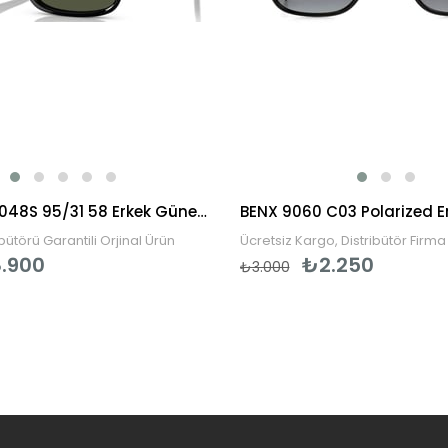
Persol PO3048S 95/31 58 Erkek Güneş Gözlüğü
ibütörü Garantili Orjinal Ürün
Ücretsiz Kargo, Distribütör Firma 
.900
₺2.250
₺3.000