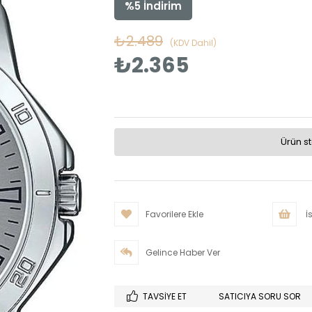
%
5
İndirim
₺2.489
(KDV Dahil)
₺2.365
Ürün s
Favorilere Ekle
İs
Gelince Haber Ver
TAVSIYE ET
SATICIYA SORU SOR