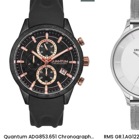
İndirim
%15İndirim
Quantum ADG853.651 Chronograph Erkek Kol Saati
RMS GR.1.AG1223.01 Erkek Ko