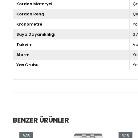
Kordon Materyeli
Çe
Kordon Rengi
Çe
Kronometre
Yo
Suya Dayanıklılığı
3 
Takvim
Va
Alarm
Yo
Yas Grubu
Ye
BENZER ÜRÜNLER
5
%15