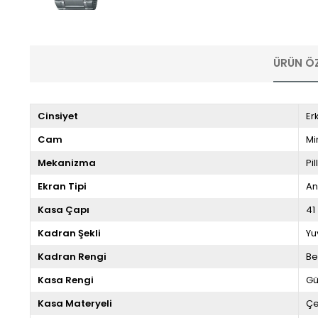
ÜRÜN ÖZ
Cinsiyet
Er
Cam
Mi
Mekanizma
Pill
Ekran Tipi
An
Kasa Çapı
41
Kadran Şekli
Yu
Kadran Rengi
Be
Kasa Rengi
G
Kasa Materyeli
Çe