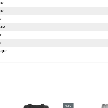
lik
lik
k
ATM
r
k
tişkin
%15