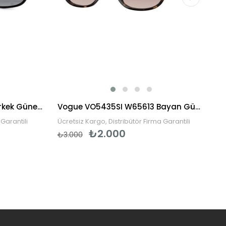
BENX 9060 C03 Polarized Erkek Güneş Gözlüğü
Vogue VO5435SI W65613 Bayan Güneş Gözlüğü
Garantili
Ücretsiz Kargo, Distribütör Firma Garantili
₺2.000
₺3.000