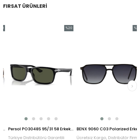
FIRSAT ÜRÜNLERI
%20
%25
im
İndirim
İndiri
ndirim
%20İndirim
%25İnd
n Güneş Gözlüğü
Persol PO3048S 95/31 58 Erkek Güneş Gözlüğü
BENX 9060 C03 Polarized Erkek Güneş Gözlüğü
Türkiye Distribütörü Garantili
Ücretsiz Kargo, Distribütör Firma