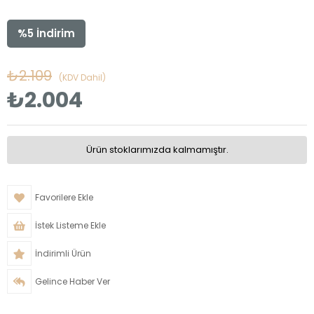
%
5
İndirim
₺2.109
(KDV Dahil)
₺2.004
Ürün stoklarımızda kalmamıştır.
Favorilere Ekle
İstek Listeme Ekle
İndirimli Ürün
Gelince Haber Ver