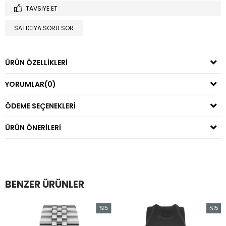
TAVSIYE ET
SATICIYA SORU SOR
ÜRÜN ÖZELLIKLERI
YORUMLAR
(0)
ÖDEME SEÇENEKLERI
ÜRÜN ÖNERILERI
BENZER ÜRÜNLER
%15
%15
İndirim
İndirim