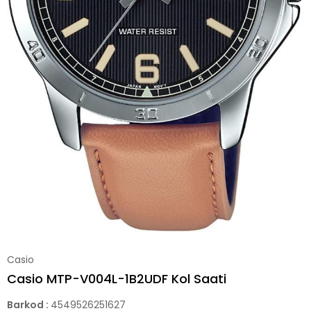
Casio
Casio MTP-V004L-1B2UDF Kol Saati
Barkod
:
4549526251627