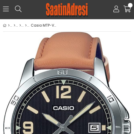
0
Casio MTP-V004L-1B2UDF Kol Saati