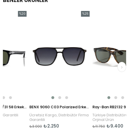
BENZER ÜRÜNLER
%20
%25
İndirim
İndirim
%20İndirim
%25İndirim
Persol PO3048S 95/31 58 Erkek Güneş Gözlüğü
BENX 9060 C03 Polarized Erkek Güneş Gözlüğü
antili
Ücretsiz Kargo, Distribütör Firma
Türkiye Distribütörü Garan
Garantili
Orjinal Ürün
₺2.250
₺9.400
₺3.000
₺11.750