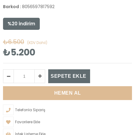
Barkod
:
8056597817592
%
20
İndirim
₺6.500
(KDV Dahil)
₺5.200
Telefonla Sipariş
Favorilere Ekle
İstek Listeme Ekle