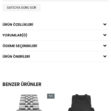
SATICIYA SORU SOR
ÜRÜN ÖZELLIKLERI
YORUMLAR
(0)
ÖDEME SEÇENEKLERI
ÜRÜN ÖNERILERI
BENZER ÜRÜNLER
%15
m
İndirim
irim
%15İndirim