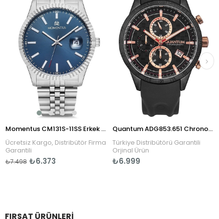
Momentus CM131S-11SS Erkek Kol Saati
Quantum ADG853.651 Chronograph Erkek Kol Saati
Ücretsiz Kargo, Distribütör Firma
Türkiye Distribütörü Garantili
Garantili
Orjinal Ürün
₺6.373
₺6.999
₺7.498
FIRSAT ÜRÜNLERI