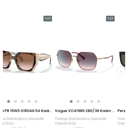
%20
%23
İndirim
İndirim
%20İndirim
%23İndirim
Prada PR 15WS 01R0A6 54 Kadın Güneş Gözlüğü
Vogue VO4198S 280/36 Kadın Güneş Gözlüğü
ütörü Garantili
Türkiye Distribütörü Garantili
Türkiye Distribü
Orjinal Ürün
Orjinal Ürün