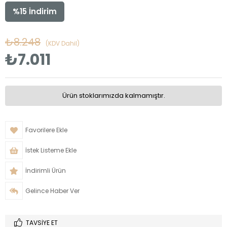
%
15
İndirim
₺8.248
(KDV Dahil)
₺7.011
Ürün stoklarımızda kalmamıştır.
Favorilere Ekle
İstek Listeme Ekle
İndirimli Ürün
Gelince Haber Ver
TAVSIYE ET