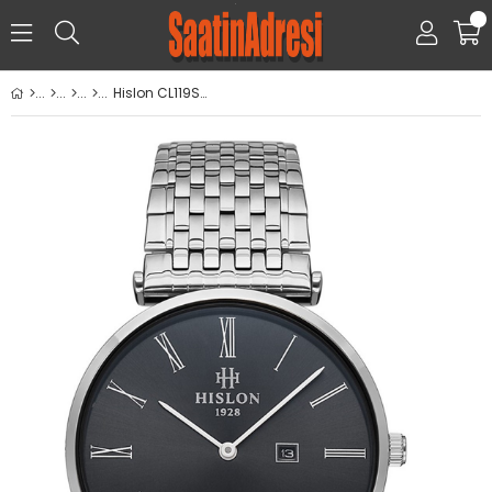
0
Hislon CL119S-04SS Erkek Kol Saati