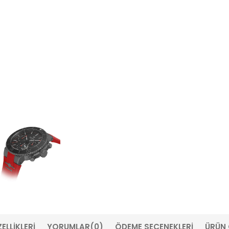
ELLIKLERI
YORUMLAR
(0)
ÖDEME SEÇENEKLERI
ÜRÜN 