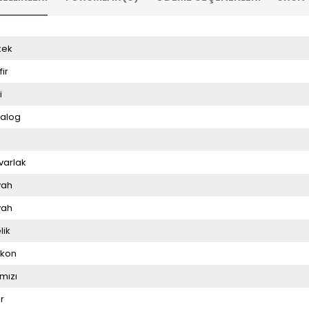
kek
fir
i
alog
3
varlak
yah
yah
lik
likon
rmızı
r