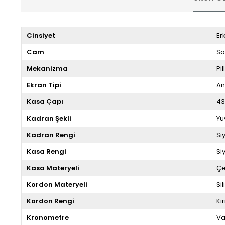
Cinsiyet
Er
Cam
Sa
Mekanizma
Pill
Ekran Tipi
An
Kasa Çapı
4
Kadran Şekli
Yu
Kadran Rengi
Si
Kasa Rengi
Si
Kasa Materyeli
Çe
Kordon Materyeli
Si
Kordon Rengi
Kı
Kronometre
Va