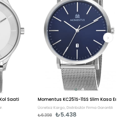
l Saati
Momentus KC251S-11SS Slim Kasa Erkek Kol Saati
Ücretsiz Kargo, Distribütör Firma Garantili
₺5.438
₺6.398