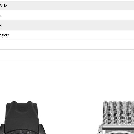
 ATM
r
k
tişkin