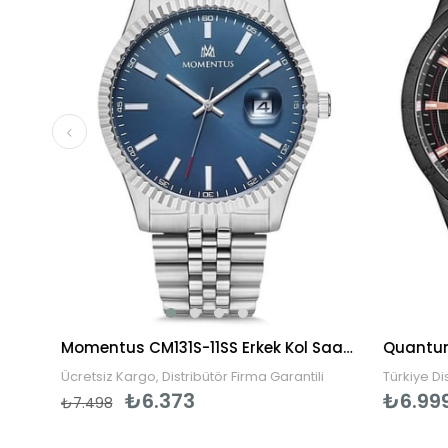
Momentus TM270S-16SS Erkek Kol Saati
Momentus CM131S-11SS Erkek Kol Saati
Ücretsiz Kargo, Distribütör Firma Garantili
Türkiye Distr
₺6.373
₺6.999
₺7.498