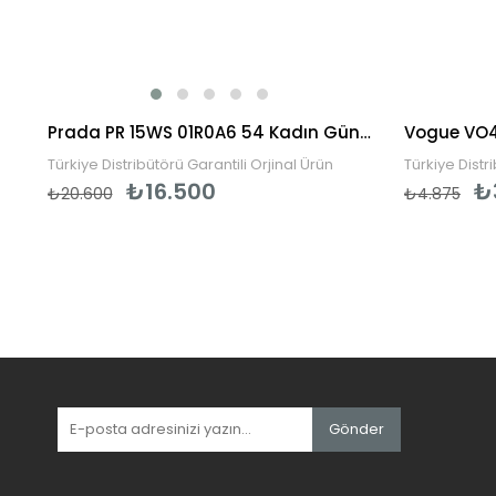
rkek Güneş Gözlüğü
Prada PR 15WS 01R0A6 54 Kadın Güneş Gözlüğü
Türkiye Distribütörü Garantili Orjinal Ürün
Türkiye Distr
₺16.500
₺
₺20.600
₺4.875
Gönder