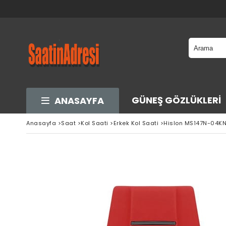
GÜNEŞ GÖZLÜKLERI
ANASAYFA
Anasayfa
>
Saat
>
Kol Saati
>
Erkek Kol Saati
>
Hislon MS147N-04KN 