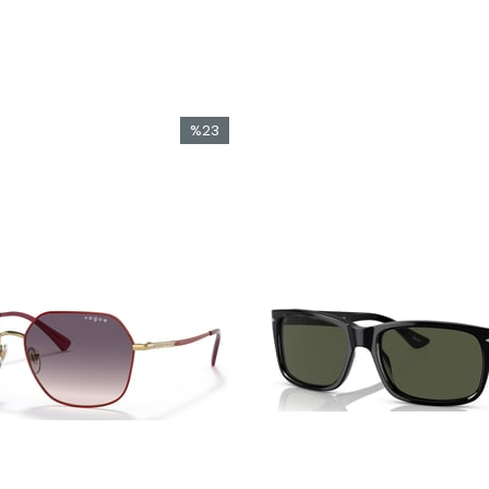
%23
İndirim
%23İndirim