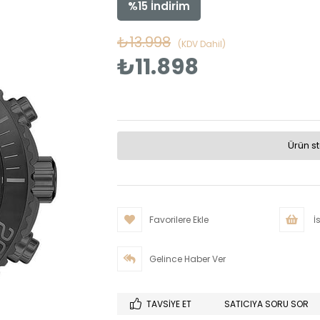
%
15
İndirim
₺13.998
(KDV Dahil)
₺11.898
Ürün s
Favorilere Ekle
İs
Gelince Haber Ver
TAVSIYE ET
SATICIYA SORU SOR