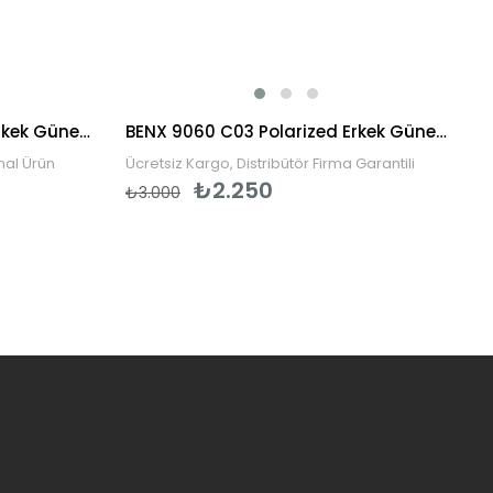
Persol PO3048S 95/31 58 Erkek Güneş Gözlüğü
BENX 9060 C03 Polarized Erkek Güneş Gözlüğü
inal Ürün
Ücretsiz Kargo, Distribütör Firma Garantili
₺2.250
₺3.000