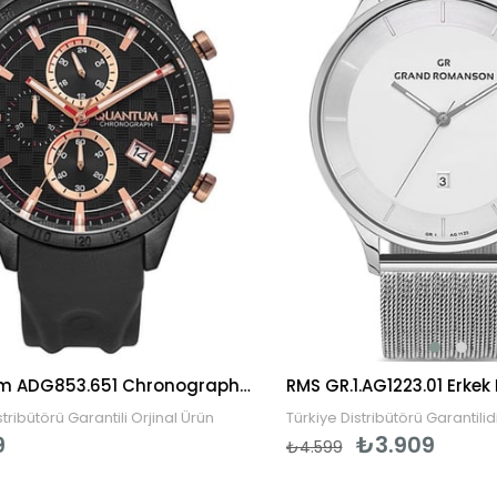
Quantum ADG853.651 Chronograph Erkek Kol Saati
RMS GR.1.AG1223.01 Erkek Ko
ibütörü Garantili Orjinal Ürün
Türkiye Distribütörü Garantilidir.
₺3.909
₺4.599