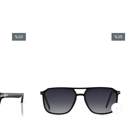
%20
%25
İndirim
İndirim
%20İndirim
%25İndirim