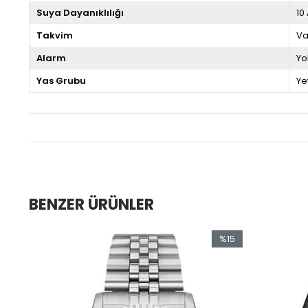
Suya Dayanıklılığı
10
Takvim
Va
Alarm
Yo
Yas Grubu
Ye
BENZER ÜRÜNLER
5
%15
im
İndirim
ndirim
%15İndirim