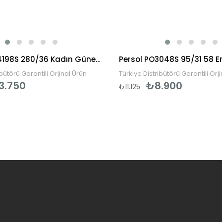
Vogue VO4198S 280/36 Kadın Güneş Gözlüğü
ibütörü Garantili Orjinal Ürün
Türkiye Distribütörü Garantili Orj
3.750
₺8.900
₺11.125