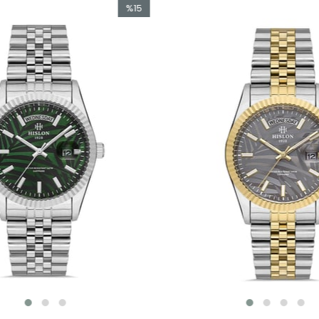
%15
İndirim
%15İndirim