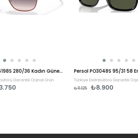
Vogue VO4198S 280/36 Kadın Güneş Gözlüğü
ibütörü Garantili Orjinal Ürün
Türkiye Distribütörü Garantili Orj
3.750
₺8.900
₺11.125