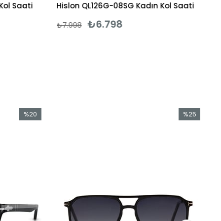
Kol Saati
Hislon QL126G-08SG Kadın Kol Saati
₺6.798
₺7.998
%20
%25
İndirim
İndirim
%20İndirim
%25İndirim