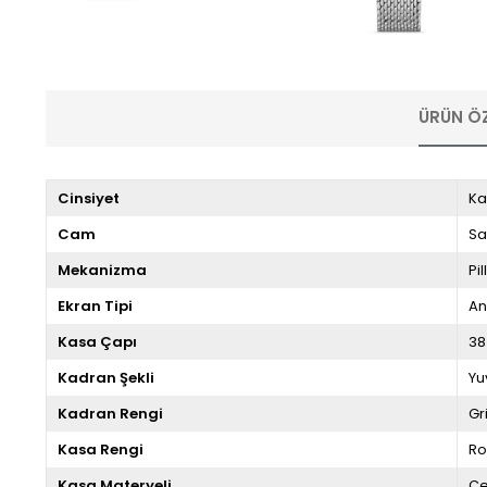
ÜRÜN ÖZ
Cinsiyet
Ka
Cam
Sa
Mekanizma
Pill
Ekran Tipi
An
Kasa Çapı
38
Kadran Şekli
Yu
Kadran Rengi
Gr
Kasa Rengi
Ro
Kasa Materyeli
Çe