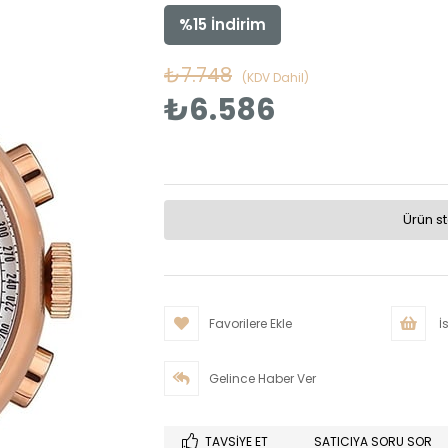
%
15
İndirim
₺7.748
(KDV Dahil)
₺6.586
Ürün s
Favorilere Ekle
İs
Gelince Haber Ver
TAVSIYE ET
SATICIYA SORU SOR