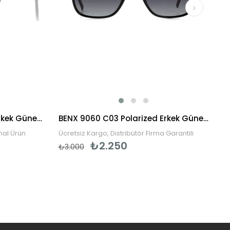
Persol PO3048S 95/31 58 Erkek Güneş Gözlüğü
BENX 9060 C03 Polarized Erkek Güneş Gözlüğü
inal Ürün
Ücretsiz Kargo, Distribütör Firma Garantili
₺2.250
₺3.000