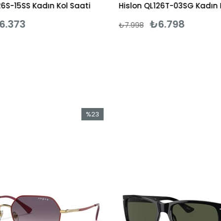
26S-15SS Kadın Kol Saati
Hislon QL126T-03SG Kadın 
6.373
₺6.798
₺7.998
%23
İndirim
%23İndirim