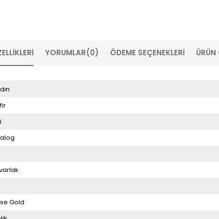
ELLIKLERI
YORUMLAR
(0)
ÖDEME SEÇENEKLERI
ÜRÜN 
dın
fir
i
alog
varlak
i
se Gold
lik