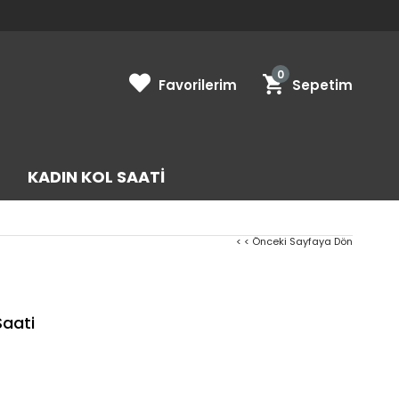
0
Favorilerim
Sepetim
KADIN KOL SAATI
< < Önceki Sayfaya Dön
Saati