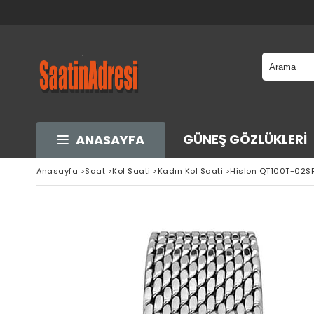
GÜNEŞ GÖZLÜKLERI
ANASAYFA
Anasayfa
>
Saat
>
Kol Saati
>
Kadın Kol Saati
>
Hislon QT100T-02SR