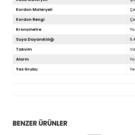
Kordon Materyeli
Çe
Kordon Rengi
Çe
Kronometre
Yo
Suya Dayanıklılığı
5 
Takvim
Va
Alarm
Yo
Yas Grubu
Ye
BENZER ÜRÜNLER