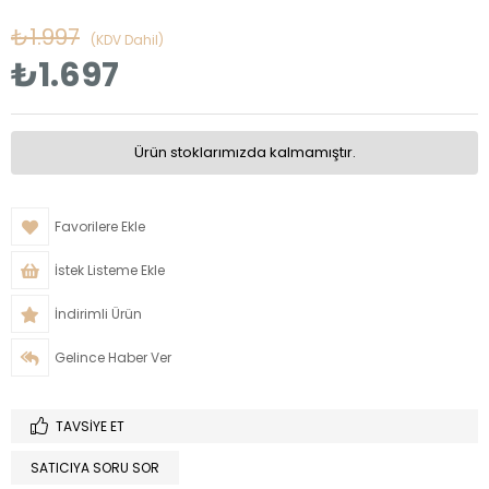
₺1.997
(KDV Dahil)
₺1.697
Ürün stoklarımızda kalmamıştır.
Favorilere Ekle
İstek Listeme Ekle
İndirimli Ürün
Gelince Haber Ver
TAVSIYE ET
SATICIYA SORU SOR