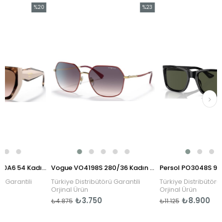
%20
%23
İndirim
İndirim
%20İndirim
%23İndirim
Prada PR 15WS 01R0A6 54 Kadın Güneş Gözlüğü
Vogue VO4198S 280/36 Kadın Güneş Gözlüğü
antili
Türkiye Distribütörü Garantili
Türkiye Distribütörü Garan
Orjinal Ürün
Orjinal Ürün
₺3.750
₺8.900
₺4.875
₺11.125