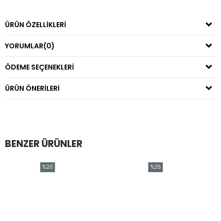
ÜRÜN ÖZELLIKLERI
YORUMLAR
(0)
ÖDEME SEÇENEKLERI
ÜRÜN ÖNERILERI
BENZER ÜRÜNLER
%20
%25
İndirim
İndirim
%20İndirim
%25İndirim