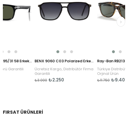
Persol PO3048S 95/31 58 Erkek Güneş Gözlüğü
BENX 9060 C03 Polarized Erkek Güneş Gözlüğü
arantili
Ücretsiz Kargo, Distribütör Firma
Türkiye Distribütörü Gar
Garantili
Orjinal Ürün
₺2.250
₺9.400
₺3.000
₺11.750
FIRSAT ÜRÜNLERI