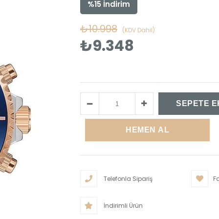
%
15
İndirim
₺10.998
(KDV Dahil)
₺9.348
Telefonla Sipariş
Fa
İndirimli Ürün