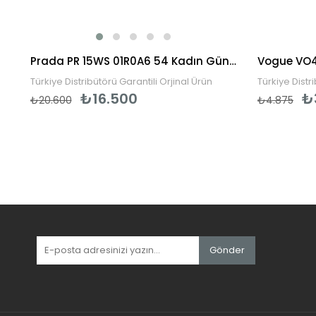
rkek Güneş Gözlüğü
Prada PR 15WS 01R0A6 54 Kadın Güneş Gözlüğü
Türkiye Distribütörü Garantili Orjinal Ürün
Türkiye Distr
₺16.500
₺
₺20.600
₺4.875
Gönder