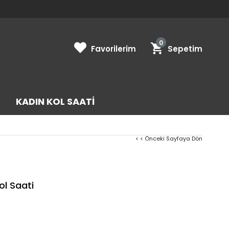
0
Favorilerim
Sepetim
KADIN KOL SAATI
< < Önceki Sayfaya Dön
l Saati