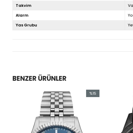
Takvim
Va
Alarm
Yo
Yas Grubu
Ye
BENZER ÜRÜNLER
5
%15
im
İndirim
ndirim
%15İndirim