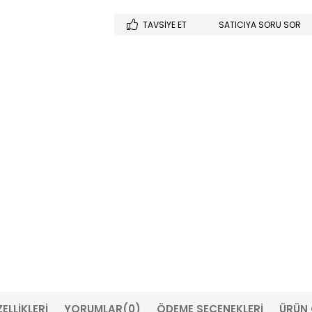
TAVSIYE ET
SATICIYA SORU SOR
ELLIKLERI
YORUMLAR
(0)
ÖDEME SEÇENEKLERI
ÜRÜN 