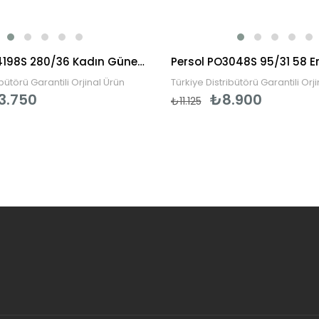
Vogue VO4198S 280/36 Kadın Güneş Gözlüğü
ibütörü Garantili Orjinal Ürün
Türkiye Distribütörü Garantili Orj
3.750
₺8.900
₺11.125