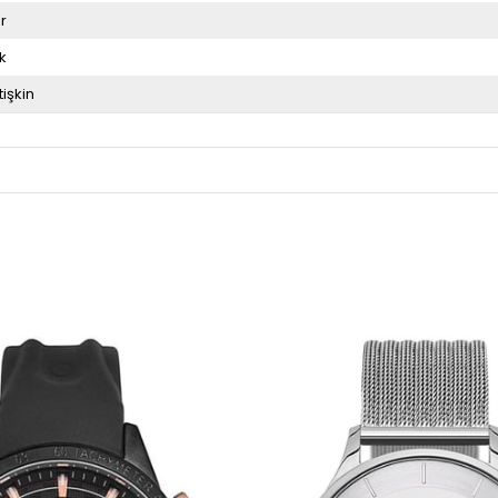
r
k
tişkin