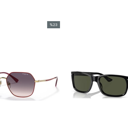
%23
İndirim
%23İndirim