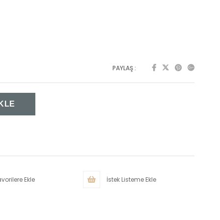
PAYLAŞ :
vorilere Ekle
İstek Listeme Ekle