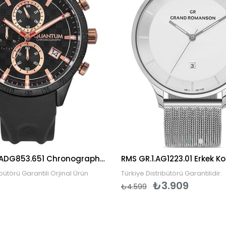
Quantum ADG853.651 Chronograph Erkek Kol Saati
RMS GR.1.AG1223.01 Erkek Ko
ibütörü Garantili Orjinal Ürün
Türkiye Distribütörü Garantilidir.
₺3.909
₺4.599