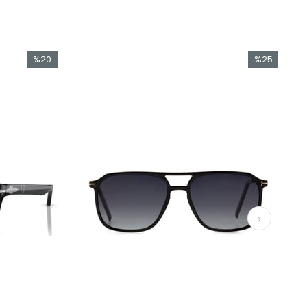
%20
%25
İndirim
İndirim
%20İndirim
%25İndirim