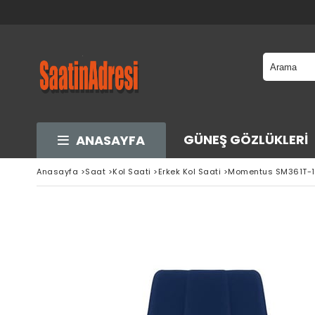
GÜNEŞ GÖZLÜKLERI
ANASAYFA
Anasayfa
>
Saat
>
Kol Saati
>
Erkek Kol Saati
>
Momentus SM361T-11