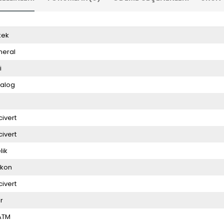
kek
neral
i
alog
4
civert
civert
lik
likon
civert
r
ATM