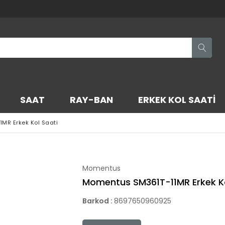
SAAT
RAY-BAN
ERKEK KOL SAATI
MR Erkek Kol Saati
Momentus
Momentus SM361T-11MR Erkek Ko
Barkod
:
8697650960925