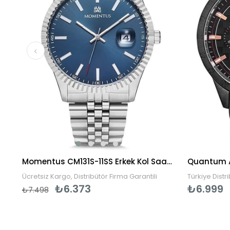
Momentus TM270S-16SS Erkek Kol Saati
Momentus CM131S-11SS Erkek Kol Saati
Ücretsiz Kargo, Distribütör Firma Garantili
Türkiye Distr
₺6.373
₺6.999
₺7.498