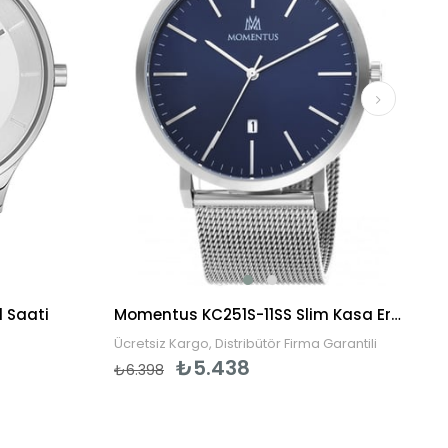
l Saati
Momentus KC251S-11SS Slim Kasa Erkek Kol Saati
Ücretsiz Kargo, Distribütör Firma Garantili
₺5.438
₺6.398