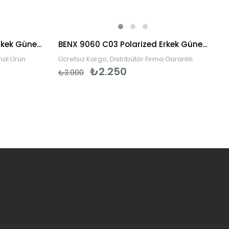
Persol PO3048S 95/31 58 Erkek Güneş Gözlüğü
BENX 9060 C03 Polarized Erkek Güneş Gözlüğü
inal Ürün
Ücretsiz Kargo, Distribütör Firma Garantili
₺2.250
₺3.000