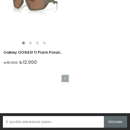
Oakley OO9431 11 Prizm Polarize Güneş Gözlüğü
₺12.000
₺15.000
1
Gönder