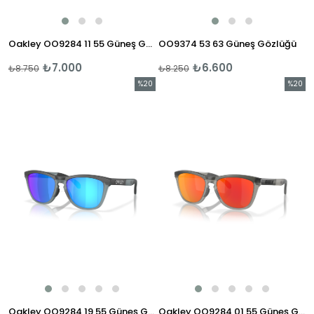
Oakley OO9284 11 55 Güneş Gözlüğü
OO9374 53 63 Güneş Gözlüğü
₺7.000
₺6.600
₺8.750
₺8.250
%20
%20
İndirim
İndirim
%20İndirim
%20İndi
Oakley OO9284 19 55 Güneş Gözlüğü
Oakley OO9284 01 55 Güneş Gözlüğü