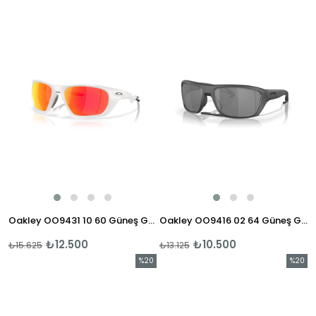
İndirim
İndirim
%20İndirim
%20İndi
Oakley OO9431 10 60 Güneş Gözlüğü
Oakley OO9416 02 64 Güneş Gözllüğü
₺12.500
₺10.500
₺15.625
₺13.125
%20
%20
İndirim
İndirim
%20İndirim
%20İndi