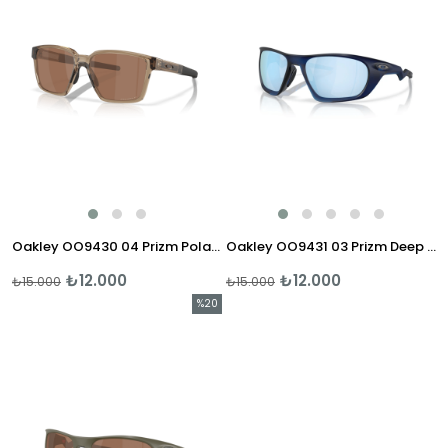
Oakley OO9430 04 Prizm Polarize Güneş Gözlüğü
Oakley OO9431 03 Prizm Deep Water Güneş Gözlüğü
₺12.000
₺12.000
₺15.000
₺15.000
%20
İndirim
%20İndirim