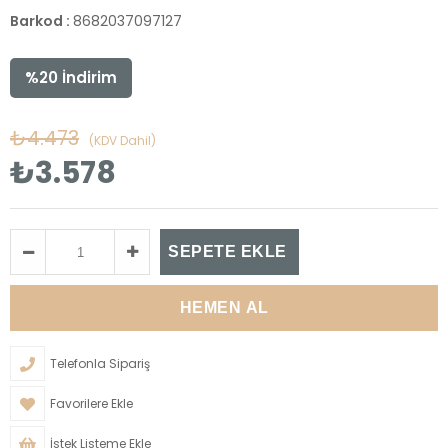
Barkod
:
8682037097127
%
20
İndirim
₺4.473
(KDV Dahil)
₺3.578
Telefonla Sipariş
Favorilere Ekle
İstek Listeme Ekle