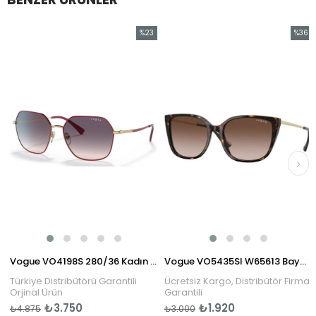
%23
%36
im
İndirim
İndirim
dirim
%23İndirim
%36İnd
lüğü
Vogue VO4198S 280/36 Kadın Güneş Gözlüğü
Vogue VO5435SI W65613 Bayan Güneş Gözlüğü
Türkiye Distribütörü Garantili
Ücretsiz Kargo, Distribütör Firma
Orjinal Ürün
Garantili
₺3.750
₺1.920
₺4.875
₺3.000