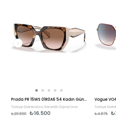
rkek Güneş Gözlüğü
Prada PR 15WS 01R0A6 54 Kadın Güneş Gözlüğü
Türkiye Distribütörü Garantili Orjinal Ürün
Türkiye Distr
₺16.500
₺
₺20.600
₺4.875