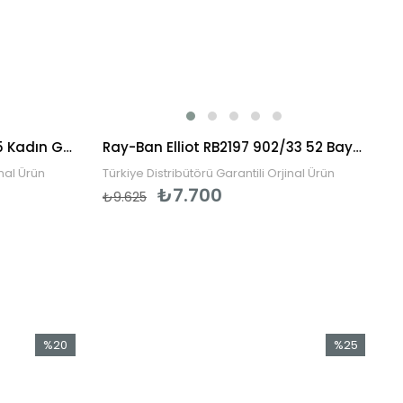
Vogue VO5435SI W44/11 55 Kadın Güneş Gözlüğü
Ray-Ban Elliot RB2197 902/33 52 Bayan Güneş Gözlüğü
inal Ürün
Türkiye Distribütörü Garantili Orjinal Ürün
₺7.700
₺9.625
%20
%25
İndirim
İndirim
%20İndirim
%25İndirim