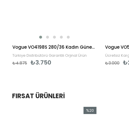
Prada PR 15WS 01R0A6 54 Kadın Güneş Gözlüğü
Vogue VO4198S 280/36 Kadın Güneş Gözlüğü
Türkiye Distribütörü Garantili Orjinal Ürün
Ücretsiz Karg
₺3.750
₺
₺4.875
₺3.000
FIRSAT ÜRÜNLERI
0
%20
im
İndirim
ndirim
%20İndirim