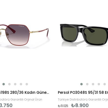
Vogue VO4198S 280/36 Kadın Güneş Gözlüğü
ibütörü Garantili Orjinal Ürün
Türkiye Distribütörü Garantili Orj
3.750
₺8.900
₺11.125