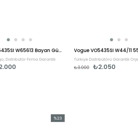
Vogue VO5435SI W65613 Bayan Güneş Gözlüğü
o, Distribütör Firma Garantili
Türkiye Distribütörü Garantili Orj
2.000
₺2.050
₺3.000
%23
İndirim
%23İndirim