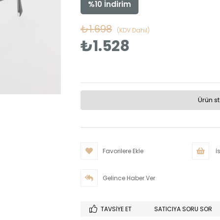
%
10
İndirim
₺1.698
(KDV Dahil)
₺1.528
Ürün s
Favorilere Ekle
İs
Gelince Haber Ver
TAVSIYE ET
SATICIYA SORU SOR