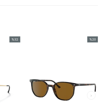
%32
%20
İndirim
İndirim
%32İndirim
%20İndirim