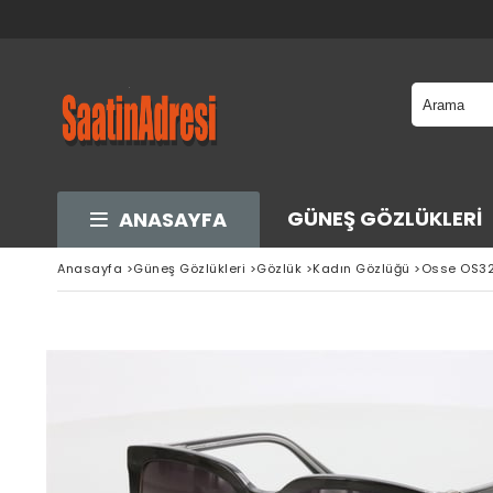
GÜNEŞ GÖZLÜKLERI
ANASAYFA
Anasayfa
>
Güneş Gözlükleri
>
Gözlük
>
Kadın Gözlüğü
>
Osse OS32