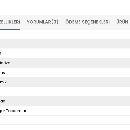
ELLIKLERI
YORUMLAR
(0)
ÖDEME SEÇENEKLERI
ÜRÜN 
0
larize
üme
mik
4
yah
ğer Tasarımlar