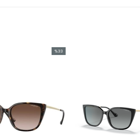
%33
İndirim
%33İndirim