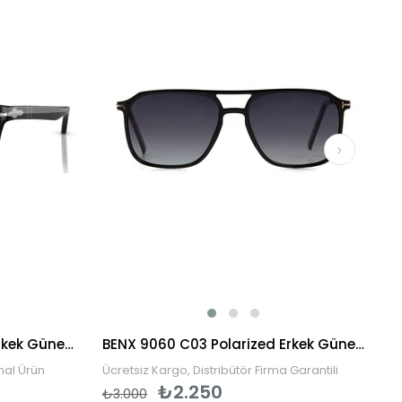
Persol PO3048S 95/31 58 Erkek Güneş Gözlüğü
BENX 9060 C03 Polarized Erkek Güneş Gözlüğü
inal Ürün
Ücretsiz Kargo, Distribütör Firma Garantili
₺2.250
₺3.000