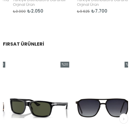
Orjinal Ürün
Orjinal Ürün
₺2.050
₺7.700
₺3.000
₺9.625
FIRSAT ÜRÜNLERI
0
%20
%25
rim
İndirim
İndiri
İndirim
%20İndirim
%25İn