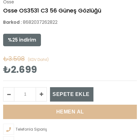
Osse
Osse OS3531 C3 56 Güneş Gözlüğü
Barkod
:
8682037262822
%
25
İndirim
₺3.598
(KDV Dahil)
₺2.699
Telefonla Sipariş