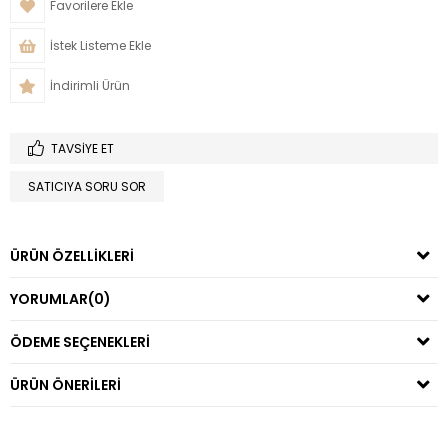
Favorilere Ekle
İstek Listeme Ekle
İndirimli Ürün
TAVSIYE ET
SATICIYA SORU SOR
ÜRÜN ÖZELLIKLERI
YORUMLAR
(0)
ÖDEME SEÇENEKLERI
ÜRÜN ÖNERILERI