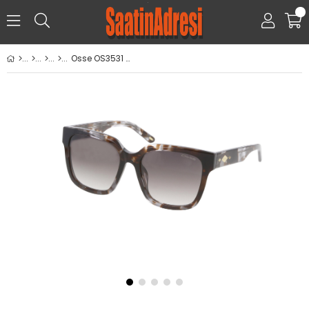
0
Osse OS3531 C3 56 Güneş Gözlüğü