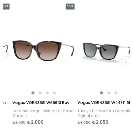
23
%33
%3
dirim
İndirim
İndi
3İndirim
%33İndirim
%32İ
Vogue VO4198S 280/36 Kadın Güneş Gözlüğü
Vogue VO5435SI W65613 Bayan Güneş Gözlüğü
Vogue VO5435SI W44/11 55 Kadın Güneş Gözlüğü
Ücretsiz Kargo, Distribütör Firma
Türkiye Distribütörü Garantili
Garantili
Orjinal Ürün
₺2.000
₺2.050
₺3.000
₺3.000