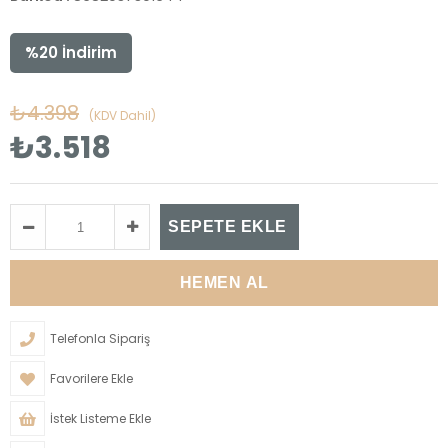
%
20
İndirim
₺4.398
(KDV Dahil)
₺3.518
Telefonla Sipariş
Favorilere Ekle
İstek Listeme Ekle