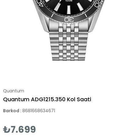
Quantum
Quantum ADG1215.350 Kol Saati
Barkod
:
8681668634671
₺7.699