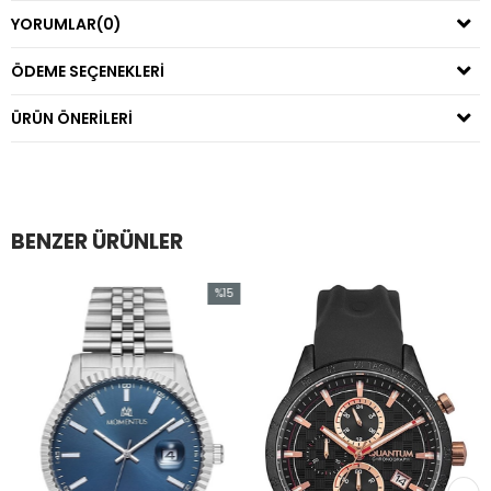
YORUMLAR
(0)
ÖDEME SEÇENEKLERI
ÜRÜN ÖNERILERI
BENZER ÜRÜNLER
%15
İndirim
rim
%15İndirim