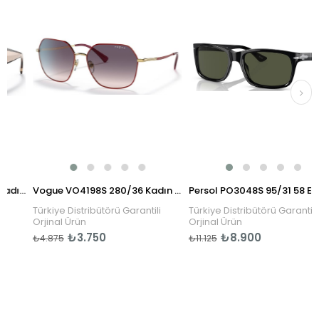
Prada PR 15WS 01R0A6 54 Kadın Güneş Gözlüğü
Vogue VO4198S 280/36 Kadın Güneş Gözlüğü
P
Türkiye Distribütörü Garantili
Türkiye Distribütörü Garantili
Orjinal Ürün
Orjinal Ürün
₺3.750
₺8.900
₺4.875
₺11.125