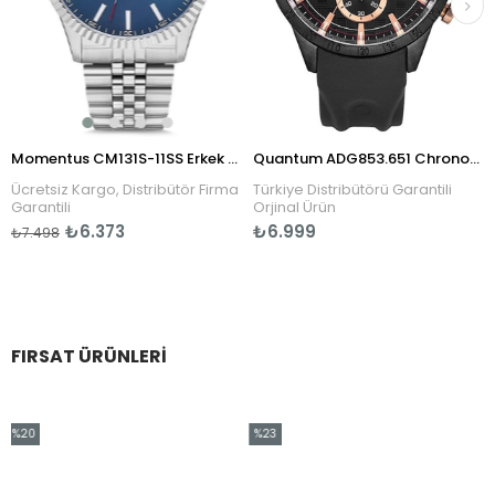
Momentus CM131S-11SS Erkek Kol Saati
Quantum ADG853.651 Chronograph Erkek Kol Saati
Ücretsiz Kargo, Distribütör Firma
Türkiye Distribütörü Garantili
T
Garantili
Orjinal Ürün
₺
₺6.373
₺6.999
₺7.498
FIRSAT ÜRÜNLERI
%20
%23
%2
dirim
İndirim
İndi
20İndirim
%23İndirim
%20