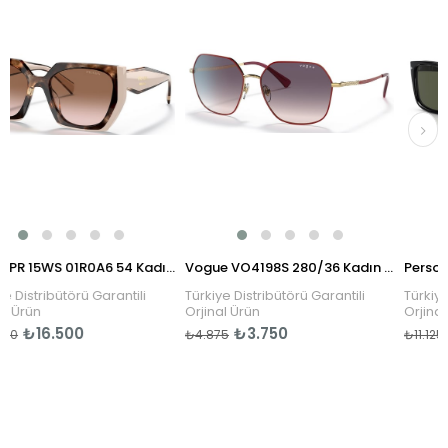
Prada PR 15WS 01R0A6 54 Kadın Güneş Gözlüğü
Vogue VO4198S 280/36 Kadın Güneş Gözlüğü
ütörü Garantili
Türkiye Distribütörü Garantili
Türkiye Distribüt
Orjinal Ürün
Orjinal Ürün
500
₺3.750
₺8.900
₺4.875
₺11.125