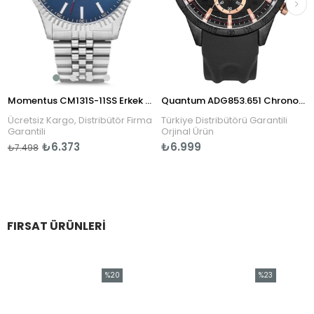
Momentus CM131S-11SS Erkek Kol Saati
Quantum ADG853.651 Chronograph Erkek Kol Saati
Ücretsiz Kargo, Distribütör Firma
Türkiye Distribütörü Garantili
Garantili
Orjinal Ürün
₺6.373
₺6.999
₺7.498
FIRSAT ÜRÜNLERI
%20
%23
İndirim
İndirim
%20İndirim
%23İndirim