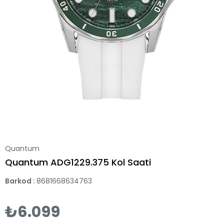
Quantum
Quantum ADG1229.375 Kol Saati
Barkod
:
8681668634763
₺6.099