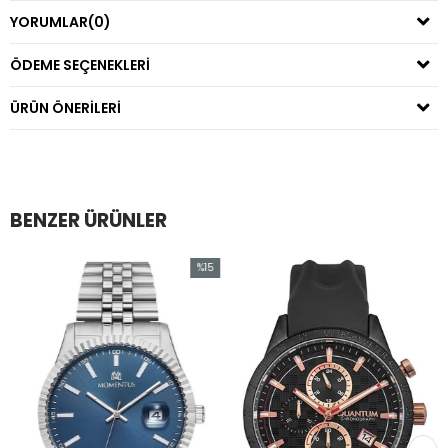
YORUMLAR
(0)
ÖDEME SEÇENEKLERI
ÜRÜN ÖNERILERI
BENZER ÜRÜNLER
%15
m
İndirim
irim
%15İndirim