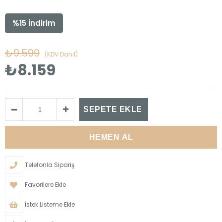
%
15
İndirim
₺9.599
(KDV Dahil)
₺8.159
Telefonla Sipariş
Favorilere Ekle
İstek Listeme Ekle