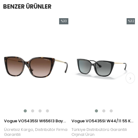
BENZER ÜRÜNLER
%33
%32
im
İndirim
İndirim
dirim
%33İndirim
%32İnd
ğü
Vogue VO5435SI W65613 Bayan Güneş Gözlüğü
Vogue VO5435SI W44/11 55 Kadın Güneş Gözlüğü
Ücretsiz Kargo, Distribütör Firma
Türkiye Distribütörü Garantili
Garantili
Orjinal Ürün