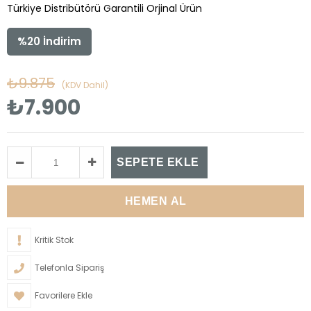
Türkiye Distribütörü Garantili Orjinal Ürün
%
20
İndirim
₺9.875
(KDV Dahil)
₺7.900
Kritik Stok
Telefonla Sipariş
Favorilere Ekle