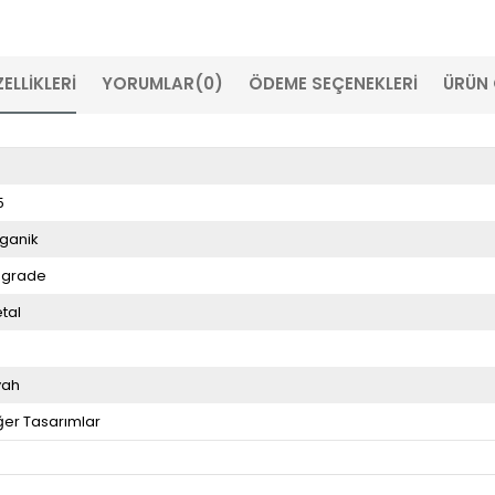
ELLIKLERI
YORUMLAR
(0)
ÖDEME SEÇENEKLERI
ÜRÜN 
5
ganik
egrade
tal
4
yah
ğer Tasarımlar