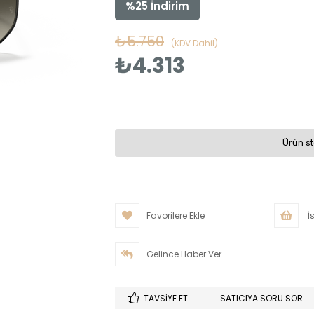
%
25
İndirim
₺5.750
(KDV Dahil)
₺4.313
Ürün s
Favorilere Ekle
İs
Gelince Haber Ver
TAVSIYE ET
SATICIYA SORU SOR