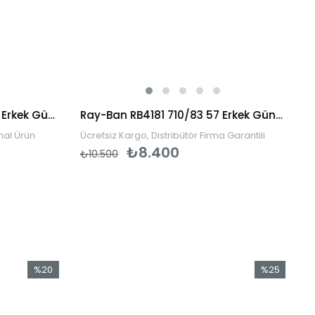
Ray-Ban RB2132 902/58 58 Erkek Güneş Gözlüğü
Ray-Ban RB4181 710/83 57 Erkek Güneş Gözlüğü
inal Ürün
Ücretsiz Kargo, Distribütör Firma Garantili
₺8.400
₺10.500
%20
%25
İndirim
İndirim
%20İndirim
%25İndirim