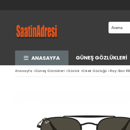
GÜNEŞ GÖZLÜKLERI
ANASAYFA
Anasayfa
>
Güneş Gözlükleri
>
Gözlük
>
Erkek Gözlüğü
>
Ray-Ban RB