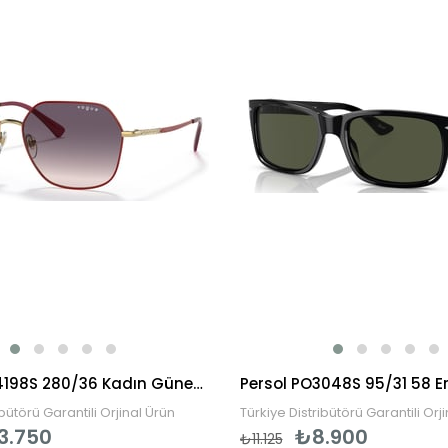
Vogue VO4198S 280/36 Kadın Güneş Gözlüğü
ibütörü Garantili Orjinal Ürün
Türkiye Distribütörü Garantili Orj
3.750
₺8.900
₺11.125