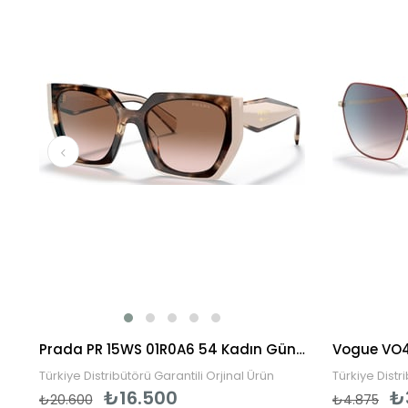
rkek Güneş Gözlüğü
Prada PR 15WS 01R0A6 54 Kadın Güneş Gözlüğü
Türkiye Distribütörü Garantili Orjinal Ürün
Türkiye Distr
₺16.500
₺
₺20.600
₺4.875