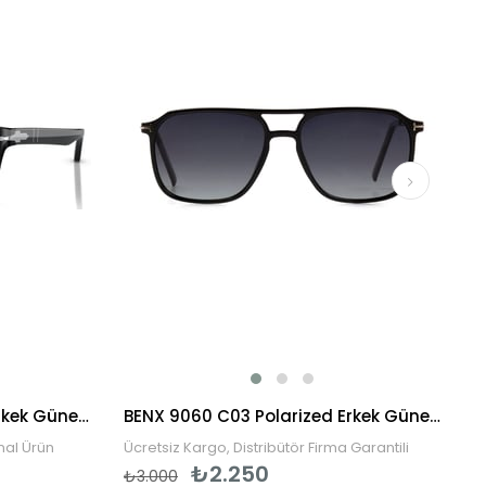
Persol PO3048S 95/31 58 Erkek Güneş Gözlüğü
BENX 9060 C03 Polarized Erkek Güneş Gözlüğü
inal Ürün
Ücretsiz Kargo, Distribütör Firma Garantili
₺2.250
₺3.000