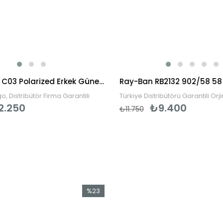
BENX 9060 C03 Polarized Erkek Güneş Gözlüğü
o, Distribütör Firma Garantili
Türkiye Distribütörü Garantili Orj
2.250
₺9.400
₺11.750
%23
İndirim
%23İndirim