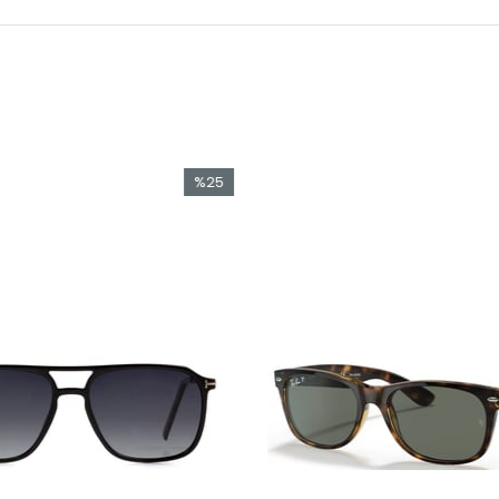
%25
İndirim
%25İndirim