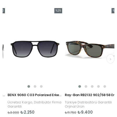
0
%25
%20
rim
İndirim
İndiri
İndirim
%25İndirim
%20İn
O3048S 95/31 58 Erkek Güneş Gözlüğü
BENX 9060 C03 Polarized Erkek Güneş Gözlüğü
Ray-Ban RB2132 902/58 58 Erkek Güneş Gözlüğü
Ücretsiz Kargo, Distribütör Firma
Türkiye Distribütörü Garantili
Garantili
Orjinal Ürün
₺2.250
₺9.400
₺3.000
₺11.750