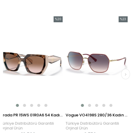
%20
%23
İndirim
İndirim
%20İndirim
%23İndirim
Prada PR 15WS 01R0A6 54 Kadın Güneş Gözlüğü
Vogue VO4198S 280/36 Kadın Güneş Gözlüğü
istribütörü Garantili
Türkiye Distribütörü Garantili
Türkiye Di
Ürün
Orjinal Ürün
Orjinal Ür