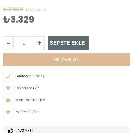
₺3.699
(KDV Dahil)
₺3.329
Telefonla Sipariş
Favorilere Ekle
İstek Listeme Ekle
İndirimli Ürün
TAVSIYE ET