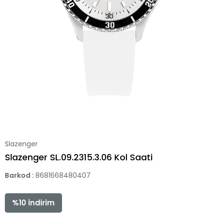
Slazenger
Slazenger SL.09.2315.3.06 Kol Saati
Barkod
:
8681668480407
%
10
İndirim