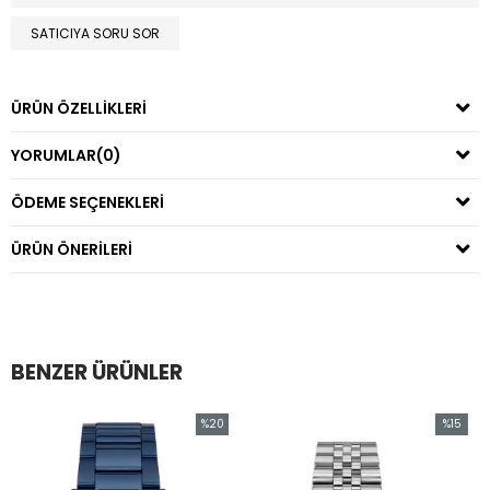
SATICIYA SORU SOR
ÜRÜN ÖZELLIKLERI
YORUMLAR
(0)
ÖDEME SEÇENEKLERI
ÜRÜN ÖNERILERI
BENZER ÜRÜNLER
%20
%15
İndirim
İndirim
%20İndirim
%15İndirim