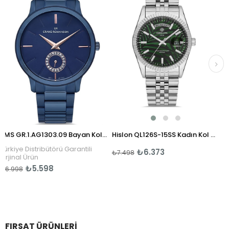
RMS GR.1.AG1303.09 Bayan Kol Saati
Hislon QL126S-15SS Kadın Kol Saati
stribütörü Garantili
₺6.373
₺6
₺7.498
₺7.998
ün
5.598
FIRSAT ÜRÜNLERI