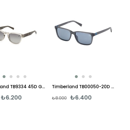
%20İndirim
%20İndirim
Timberland TB9334 45D Güneş Gözlüğü
Timberland TB00050-20D Güneş Gözlüğü
₺6.200
₺6.400
₺8.000