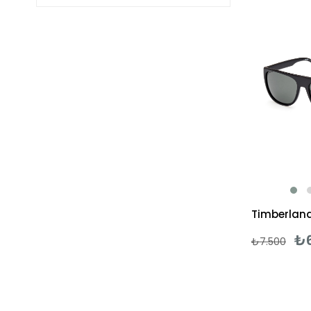
₺
₺7.500