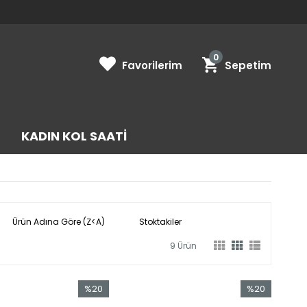
0
Favorilerim
Sepetim
KADIN KOL SAATI
Ürün Adına Göre (Z<A)
Stoktakiler
9 Ürün
%20
%20
İndirim
İndirim