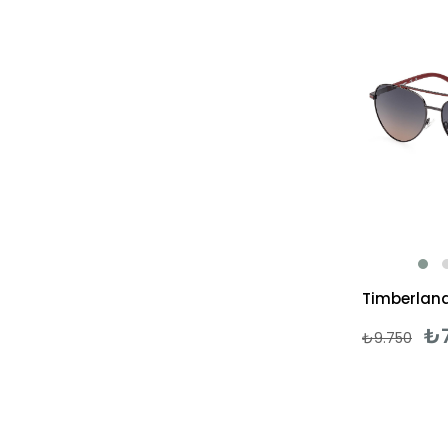
₺
₺9.750