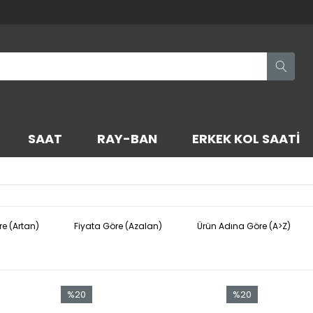
SAAT
RAY-BAN
ERKEK KOL SAATI
re (Artan)
Fiyata Göre (Azalan)
Ürün Adına Göre (A>Z)
%20
%20
İndirim
İndirim