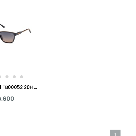
%20İndirim
Timberland TB00052 20H Güneş Gözlüğü
.600
1