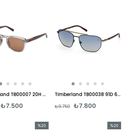
%20İndirim
%20İndirim
Timberland TB00007 20H Güneş Gözlüğü
Timberland TB00038 91D 60 Güneş Gözlüğü
₺7.500
₺7.800
₺9.750
%20
%20
İndirim
İndirim