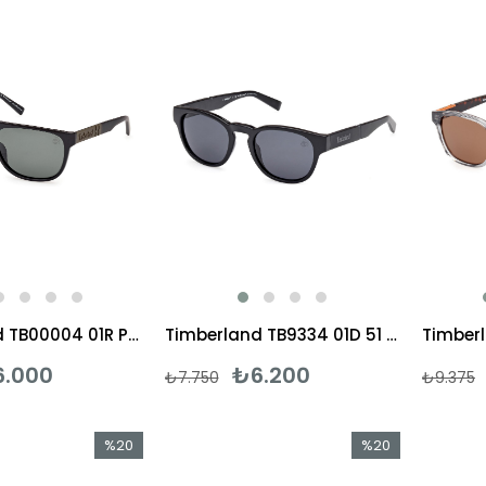
%20İndirim
%20İndirim
Timberland TB00004 01R Polarize Güneş Gözlüğü
Timberland TB9334 01D 51 Polarize Güneş Gözlüğü
6.000
₺6.200
₺7.750
₺9.375
%20
%20
İndirim
İndirim