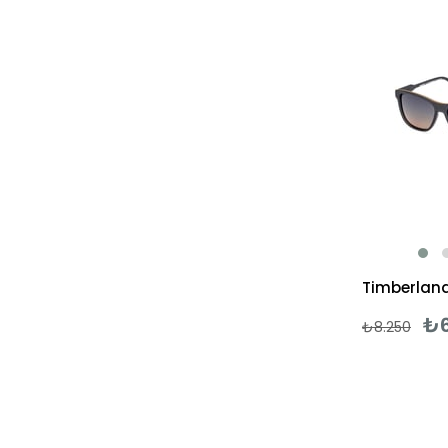
₺6
₺8.250