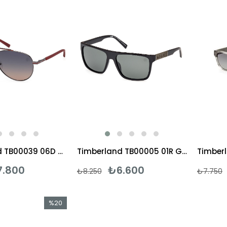
%20İndirim
%20İndirim
Timberland TB00039 06D Güneş Gözlüğü
Timberland TB00005 01R Güneş Gözlüğü
7.800
₺6.600
₺8.250
₺7.750
%20
İndirim