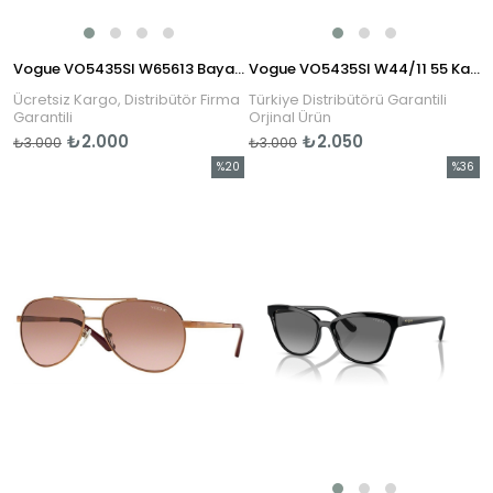
Vogue VO5435SI W65613 Bayan Güneş Gözlüğü
Vogue VO5435SI W44/11 55 Kadın Güneş Gözlüğü
Ücretsiz Kargo, Distribütör Firma
Türkiye Distribütörü Garantili
Garantili
Orjinal Ürün
₺2.000
₺2.050
₺3.000
₺3.000
%20
%36
İndirim
İndirim
%20İndirim
%36İndi