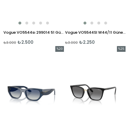
Vogue VO5544sı 299014 51 Güneş Gözlüğü
Vogue VO5544SI W44/11 Güneş Gözlüğü
₺2.500
₺2.250
₺3.000
₺3.000
%20
%25
İndirim
İndirim
%20İndirim
%25İndi