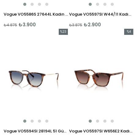
Vogue VO5586S 27644L Kadın Güneş Gözlüğü
Vogue VO5597SI W44/11 Kadın Güneş Gözlüğü
₺3.900
₺2.900
₺4.875
₺3.875
%23
%4
İndirim
İndirim
%23İndirim
%4İndir
Vogue VO5594SI 28194L 51 Güneş Gözlüğü
Vogue VO5597SI W656E2 Kadın Güneş Gözlüğü