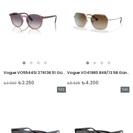
Vogue VO5544SI 276136 51 Güneş Gözlüğü
Vogue VO4198S 848/13 58 Güneş Gözlüğü
₺2.250
₺4.200
₺3.000
₺5.625
%32
%40
İndirim
İndirim
%32İndirim
%40İndi