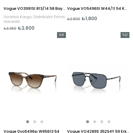
Vogue VO3991SI 813/14 58 Bayan Güneş Gözlüğü
Vogue VO5496SI W44/11 54 Kadın Güneş Gözlüğü
Ücretsiz Kargo, Distribütör Firma
₺1.800
₺2.800
Garantili
₺2.600
₺3.250
%41
%21
İndirim
İndirim
%41İndirim
%21İndi
Vogue 0vo5496sı W65613 54
Vogue VO4289S 352S4Y 59 Erkek Güneş Gözlüğü