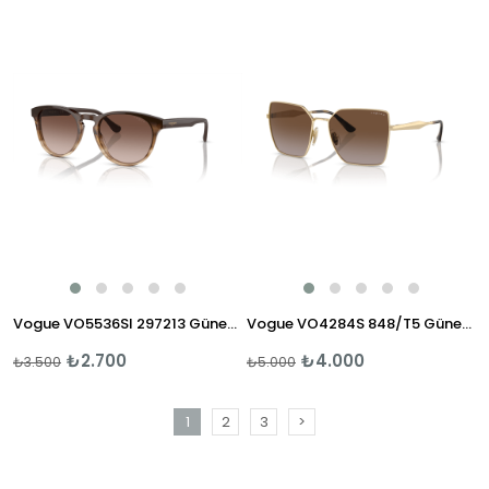
%23İndirim
%20İndi
Vogue VO5536SI 297213 Güneş Gözlüğü
Vogue VO4284S 848/T5 Güneş Gözlüğü
₺2.700
₺4.000
₺3.500
₺5.000
1
2
3
>