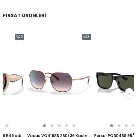
FIRSAT ÜRÜNLERI
%20
%23
İndirim
İndirim
%20İndirim
%23İndirim
Prada PR 15WS 01R0A6 54 Kadın Güneş Gözlüğü
Vogue VO4198S 280/36 Kadın Güneş Gözlüğü