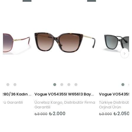
İndirim
İndirim
%23İndirim
%33İndirim
Vogue VO4198S 280/36 Kadın Güneş Gözlüğü
Vogue VO5435SI W65613 Bayan Güneş Gözlüğü
arantili
Ücretsiz Kargo, Distribütör Firma
Türkiye Distribütörü Gar
Garantili
Orjinal Ürün
₺2.000
₺2.050
₺3.000
₺3.000