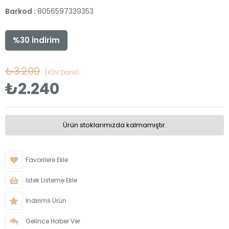
Barkod
:
8056597339353
%
30
İndirim
₺3.200
(KDV Dahil)
₺2.240
Ürün stoklarımızda kalmamıştır.
Favorilere Ekle
İstek Listeme Ekle
İndirimli Ürün
Gelince Haber Ver